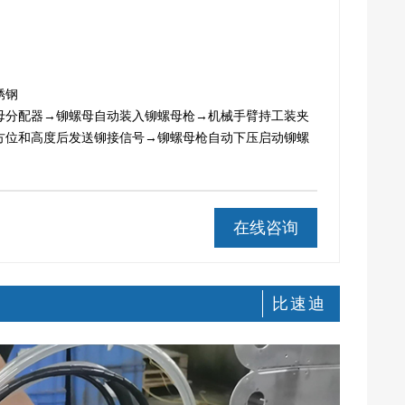
锈钢
母分配器→铆螺母自动装入铆螺母枪→机械手臂持工装夹
方位和高度后发送铆接信号→铆螺母枪自动下压启动铆螺
在线咨询
比速迪