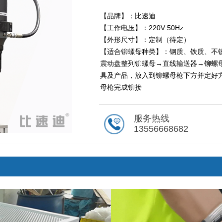
【品牌】：比速迪
【工作电压】：220V 50Hz
【外形尺寸】：定制（待定）
【适合铆螺母种类】：钢质、铁质、不
震动盘整列铆螺母→直线输送器→铆螺
具及产品，放入到铆螺母枪下方并定好
母枪完成铆接
服务热线
13556668682