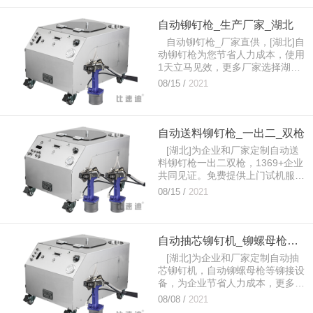
自动铆钉枪_生产厂家_湖北
自动铆钉枪_厂家直供，[湖北]自
动铆钉枪为您节省人力成本，使用
1天立马见效，更多厂家选择湖北
自动铆钉枪。免费提供上门试机服
08/15 /
2021
务。...
自动送料铆钉枪_一出二_双枪
[湖北]为企业和厂家定制自动送
料铆钉枪一出二双枪，1369+企业
共同见证。免费提供上门试机服
务。...
08/15 /
2021
自动抽芯铆钉机_铆螺母枪厂家直供
[湖北]为企业和厂家定制自动抽
芯铆钉机，自动铆螺母枪等铆接设
备，为企业节省人力成本，更多厂
家选择湖北自动抽芯铆钉机。...
08/08 /
2021