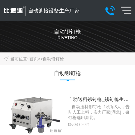
自动铆钉枪
- RIVETING -
当前位置:
首页
>>
自动铆钉枪
自动铆钉枪
自动送料铆钉枪_铆钉枪生产厂家
自动送料铆钉枪_1机顶3人，告
别人工上料，实力厂家[湖北]，铆
钉枪选用湖北。...
08/08 /
2021