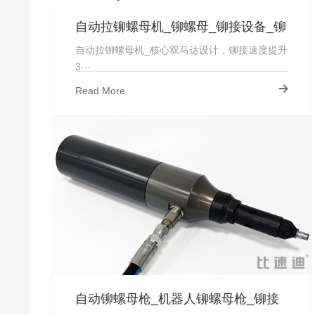
自动拉铆螺母机_铆螺母_铆接设备_铆
螺母枪
自动拉铆螺母机_核心双马达设计，铆接速度提升
3···
Read More
自动铆螺母枪_机器人铆螺母枪_铆接