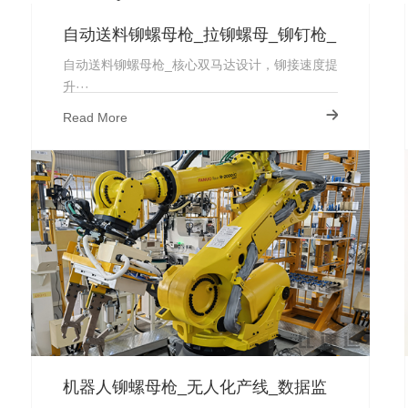
自动送料铆螺母枪_拉铆螺母_铆钉枪_
厂家直销
自动送料铆螺母枪_核心双马达设计，铆接速度提
升···
Read More
机器人铆螺母枪_无人化产线_数据监