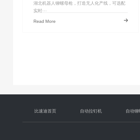
轴_外挂式
湖北机器人铆螺母枪，打造无人化产线，可选配
实时···
Read More
比速迪首页
自动拉钉机
自动铆