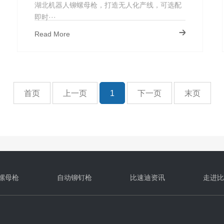
控_储存报警
湖北机器人铆螺母枪，打造无人化产线，可选配
即时···
Read More
首页
上一页
1
下一页
末页
螺母枪
自动铆钉枪
比速迪资讯
走进比