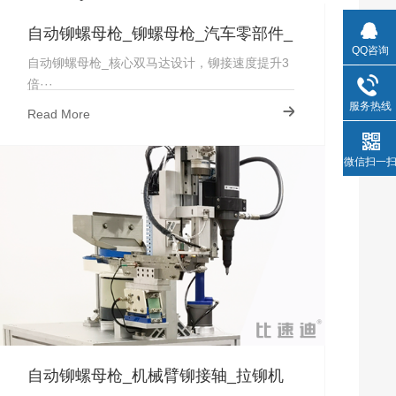
自动铆螺母枪_铆螺母枪_汽车零部件_
QQ咨询
实力厂家-湖北
自动铆螺母枪_核心双马达设计，铆接速度提升3
倍···
服务热线
Read More
微信扫一
自动铆螺母枪_机械臂铆接轴_拉铆机