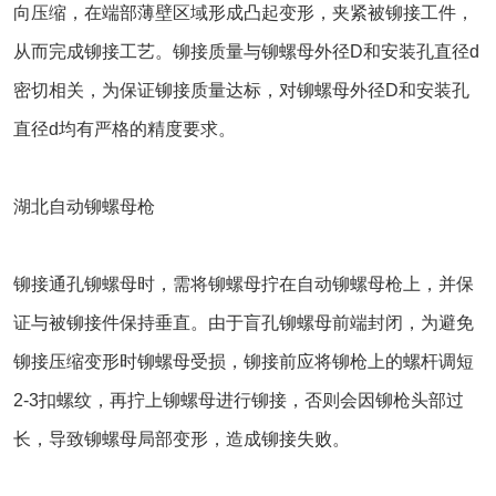
向压缩，在端部薄壁区域形成凸起变形，夹紧被铆接工件，
从而完成铆接工艺。铆接质量与铆螺母外径D和安装孔直径d
密切相关，为保证铆接质量达标，对铆螺母外径D和安装孔
直径d均有严格的精度要求。
湖北自动铆螺母枪
铆接通孔铆螺母时，需将铆螺母拧在自动铆螺母枪上，并保
证与被铆接件保持垂直。由于盲孔铆螺母前端封闭，为避免
铆接压缩变形时铆螺母受损，铆接前应将铆枪上的螺杆调短
2-3扣螺纹，再拧上铆螺母进行铆接，否则会因铆枪头部过
长，导致铆螺母局部变形，造成铆接失败。