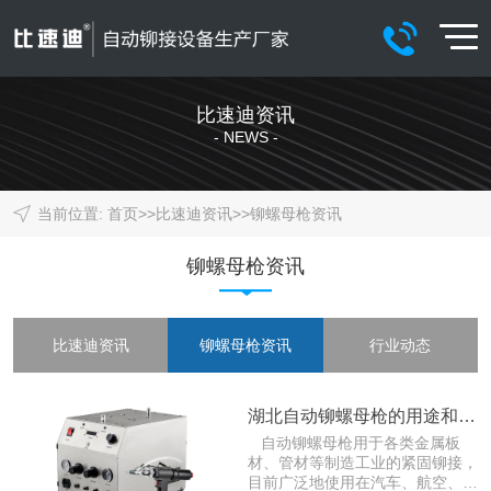
比速迪资讯
- NEWS -
当前位置:
首页
>>
比速迪资讯
>>
铆螺母枪资讯
铆螺母枪资讯
比速迪资讯
铆螺母枪资讯
行业动态
湖北自动铆螺母枪的用途和常见问题
自动铆螺母枪用于各类金属板
材、管材等制造工业的紧固铆接，
目前广泛地使用在汽车、航空、铁