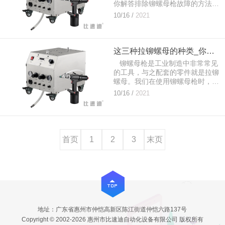
你解答排除铆螺母枪故障的方法，
让你快速维修自己的工具。...
10/16 /
2021
这三种拉铆螺母的种类_你真的分得清楚吗？
铆螺母枪是工业制造中非常常见
的工具，与之配套的零件就是拉铆
螺母。我们在使用铆螺母枪时，需
要选择正确合适的拉铆螺母。今天
10/16 /
2021
我就来说一说这三种拉铆螺母的种
类的区别：...
首页
1
2
3
末页
地址：广东省惠州市仲恺高新区陈江街道仲恺六路137号
Copyright © 2002-2026 惠州市比速迪自动化设备有限公司 版权所有