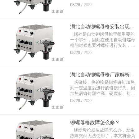
道、制冷、电梯、开关、仪器、家
08/28 /
2022
具、装饰等机电和轻工产品的铆接
上。...
湖北自动铆螺母枪安装出现的故障及排除方法
螺栓是自动铆螺母枪里很重要的
一个零件，因此在使用自动铆螺母
枪的时候也要对螺栓进行安装，但
是有很多人因为操作不当或者对产
08/28 /
2022
品部件不了解的原因，在螺栓安装
过程中经...
湖北自动铆螺母枪厂家解析热铆接与冷铆接区
热铆接：热铆接是指将铆钉加热
到一定温度后进行的铆接行为。因
加热后铆钉塑性高、硬度低、钉头
成形容易，所以进行热铆接时需用
08/28 /
2022
外力较小；...
铆螺母枪故障怎么修？
铆螺母枪发生故障怎么办，发生
故障突然无法使用了，本文将会为