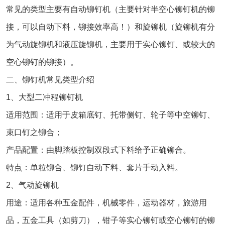
常见的类型主要有自动铆钉机（主要针对半空心铆钉机的铆
接，可以自动下料，铆接效率高！）和旋铆机（旋铆机有分
为气动旋铆机和液压旋铆机，主要用于实心铆钉、或较大的
空心铆钉的铆接）。
二、铆钉机常见类型介绍
1、大型二冲程铆钉机
适用范围：适用于皮箱底钉、托带侧钉、轮子等中空铆钉、
束口钉之铆合；
产品配置：由脚踏板控制双段式下料给予正确铆合。
特点：单粒铆合、铆钉自动下料、套片手动入料。
2、气动旋铆机
用途：适用各种五金配件，机械零件，运动器材，旅游用
品，五金工具（如剪刀），钳子等实心铆钉或空心铆钉的铆