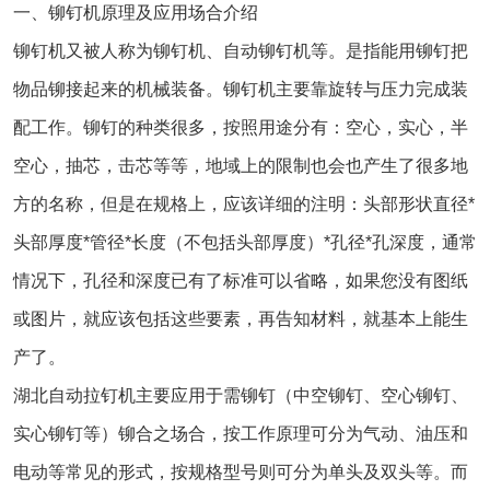
一、铆钉机原理及应用场合介绍
铆钉机又被人称为铆钉机、自动铆钉机等。是指能用铆钉把
物品铆接起来的机械装备。铆钉机主要靠旋转与压力完成装
配工作。铆钉的种类很多，按照用途分有：空心，实心，半
空心，抽芯，击芯等等，地域上的限制也会也产生了很多地
方的名称，但是在规格上，应该详细的注明：头部形状直径*
头部厚度*管径*长度（不包括头部厚度）*孔径*孔深度，通常
情况下，孔径和深度已有了标准可以省略，如果您没有图纸
或图片，就应该包括这些要素，再告知材料，就基本上能生
产了。
湖北自动拉钉机
主要应用于需铆钉（中空铆钉、空心铆钉、
实心铆钉等）铆合之场合，按工作原理可分为气动、油压和
电动等常见的形式，按规格型号则可分为单头及双头等。而