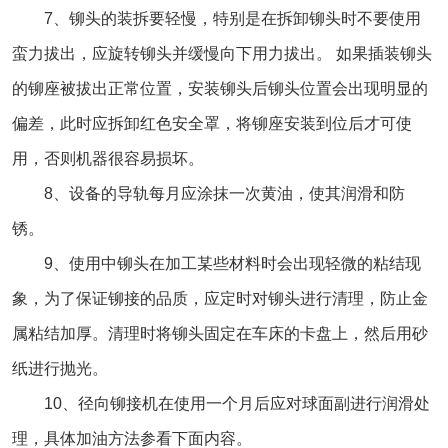
7、铆头的装拆要轻慢，特别是在拆卸铆头时不要使用
蛮力拔出，应旋转铆头并缓慢向下用力拔出。 如果插装铆头
的铆座被拔出正常位置，安装铆头后铆头位置会出现明显的
偏差，此时应拆卸红色安全罩，将铆座安装到位后才可使
用，否则机器很容易损坏。
8、设备的导轨每月应涂抹一次黄油，使其润滑和防
锈。
9、使用中铆头在加工某些材料时会出现轻微的粘结现
象，为了保证铆接的品质，应定时对铆头进行清理，防止金
属粘结加厚。清理时将铆头固定在车床的卡盘上，然后用砂
纸进行抛光。
10、径向铆接机在使用一个月后应对球面副进行润滑处
理，具体加油方法参看下面内容。