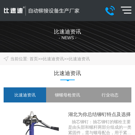
比速迪资讯
- NEWS -
当前位置:
首页
>>
比速迪资讯
>>
比速迪资讯
比速迪资讯
比速迪资讯
铆螺母枪资讯
行业动态
湖北为你总结铆钉特点及选择
抽芯铆钉：抽芯铆钉的螺栓主要
是由头部和螺杆两部分组成的一类
紧固件，需与螺母配合，用于紧固