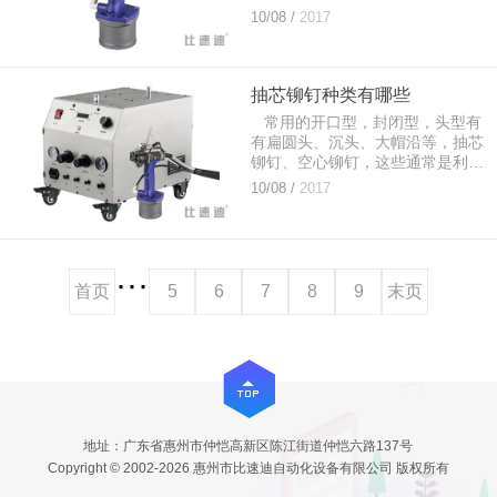
连接两个带有通孔的零件。不锈钢
10/08 /
2017
抽芯铆钉不容易生锈，不锈钢既有
不锈性还有耐蚀...
抽芯铆钉种类有哪些
常用的开口型，封闭型，头型有
有扁圆头、沉头、大帽沿等，抽芯
铆钉、空心铆钉，这些通常是利用
自身形态变连接被铆接件。在铆接
10/08 /
2017
中，利用自身形态变或过盈连接铆
接件的零件。铆...
···
首页
5
6
7
8
9
末页
地址：广东省惠州市仲恺高新区陈江街道仲恺六路137号
Copyright © 2002-2026 惠州市比速迪自动化设备有限公司 版权所有