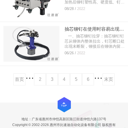
加热后铆钉塑性高、硬度低、钉头
成形容易，所以进行热铆接时需用
08/28 /
2022
外力较小；...
抽芯铆钉在使用时容易出现的问题与解决方法
一、抽芯铆钉拉穿：抽芯铆钉钉
芯从铆体内整体拉出，钉芯断口处
出现未断裂，铆接后在铆体内留下
贯穿的的空洞。拉穿现象主要产生
06/26 /
2022
的原因有：钉芯拉力过大；钉芯帽
的直径过于偏小...
···
···
首页
2
3
4
5
6
末页
地址：广东省惠州市仲恺高新区陈江街道仲恺六路137号
Copyright © 2002-2026 惠州市比速迪自动化设备有限公司 版权所有