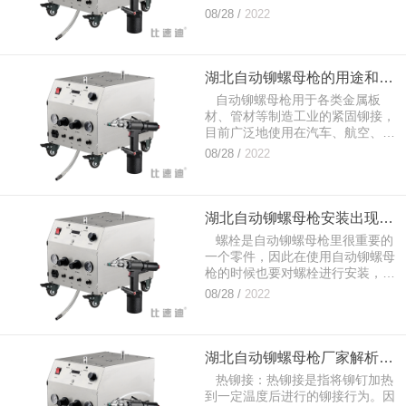
是有些客户在咨询时不了解两者的
08/28 /
2022
区别，在这里，我将重点介绍自动
铆螺母枪和普通...
湖北自动铆螺母枪的用途和常见问题
自动铆螺母枪用于各类金属板
材、管材等制造工业的紧固铆接，
目前广泛地使用在汽车、航空、铁
道、制冷、电梯、开关、仪器、家
08/28 /
2022
具、装饰等机电和轻工产品的铆接
上。...
湖北自动铆螺母枪安装出现的故障及排除方法
螺栓是自动铆螺母枪里很重要的
一个零件，因此在使用自动铆螺母
枪的时候也要对螺栓进行安装，但
是有很多人因为操作不当或者对产
08/28 /
2022
品部件不了解的原因，在螺栓安装
过程中经...
湖北自动铆螺母枪厂家解析热铆接与冷铆接区
热铆接：热铆接是指将铆钉加热
到一定温度后进行的铆接行为。因